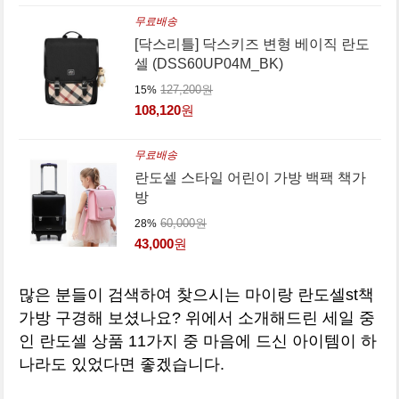
무료배송
[닥스리틀] 닥스키즈 변형 베이직 란도
셀 (DSS60UP04M_BK)
127,200원
15%
108,120
원
무료배송
란도셀 스타일 어린이 가방 백팩 책가
방
60,000원
28%
43,000
원
많은 분들이 검색하여 찾으시는 마이랑 란도셀st책
가방 구경해 보셨나요? 위에서 소개해드린 세일 중
인 란도셀 상품 11가지 중 마음에 드신 아이템이 하
나라도 있었다면 좋겠습니다.