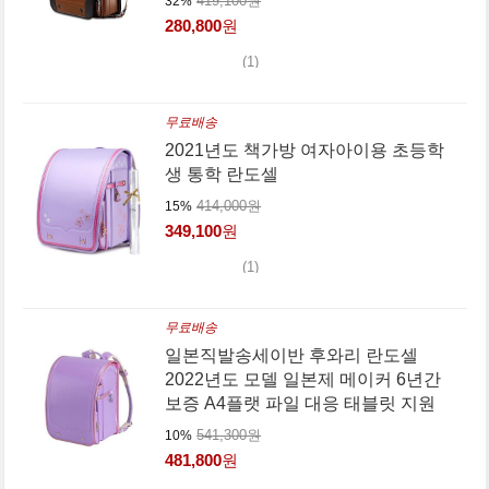
419,100원
32%
280,800
원
(1)
무료배송
2021년도 책가방 여자아이용 초등학
생 통학 란도셀
414,000원
15%
349,100
원
(1)
무료배송
일본직발송세이반 후와리 란도셀
2022년도 모델 일본제 메이커 6년간
보증 A4플랫 파일 대응 태블릿 지원
541,300원
10%
481,800
원