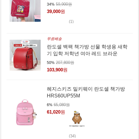
59,900원
34%
39,000
원
(1)
무료배송
란도셀 백팩 책가방 선물 학생용 새학
기 입학 저학년 여아 레드 브라운
207,800원
50%
103,900
원
헤지스키즈 밀키웨이 란도셀 책가방
HRS60UP55M
65,080원
6%
61,020
원
(34)