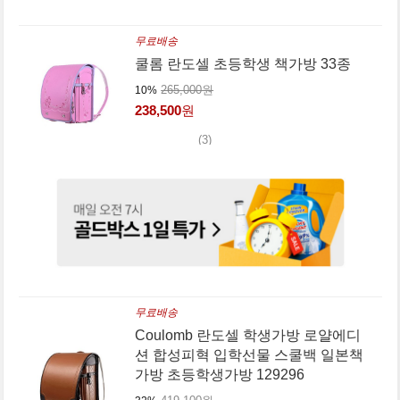
무료배송
쿨롬 란도셀 초등학생 책가방 33종
265,000원
10%
238,500
원
(3)
무료배송
Coulomb 란도셀 학생가방 로얄에디
션 합성피혁 입학선물 스쿨백 일본책
가방 초등학생가방 129296