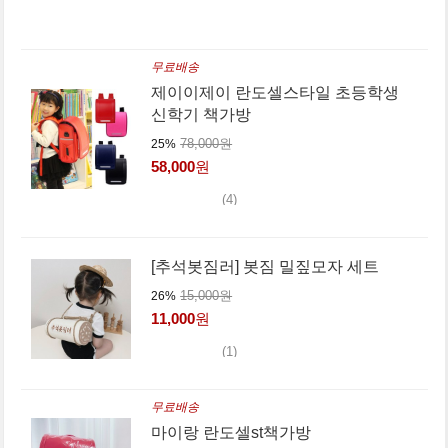
무료배송
제이이제이 란도셀스타일 초등학생
신학기 책가방
78,000원
25%
58,000
원
(4)
[추석봇짐러] 봇짐 밀짚모자 세트
15,000원
26%
11,000
원
(1)
무료배송
마이랑 란도셀st책가방