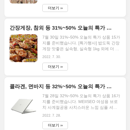
Summer Hot Sale 100%..
에 더 다양한 할인 제품들을 만나보세요. 이
글에서는 벨롭 NC야탑점 1+1 반값세일
더보기 ››
44% 사계절 남녀공용 초경량 스티커즈 화
이트 블랙 러닝화 스니커즈 티바트 커플 슈
즈로 신는 순간 가벼움과 편안함을 느껴보
간장게장, 참외 등 31%~50% 오늘의 특가 상품 15가지 7월 30일
세요! 등 30% 할인부터 50% 이하 상품만
준비되어 있으며, 50% 이상 할인 중인 특가
7월 30일 31%~50% 오늘의 특가 상품 15가
제품들도 따로 준비되어 있으니 5090 카테
지를 준비했습니다. [특가행사] 밥도둑 간장
고리에서 확인 바랍니다. 오늘의 특가 18가
게장 맛좋은 실속형, 실속형 1kg 외에 더 다
지 무료배송 에스콰이아 남성 지갑 [선물 추
양한 할인 제품들을 만나보세요. 이 글에서
2022. 7. 30.
천 포장출고] #50%세일중# 엠보천연소가
는 김정문알로에 큐어 쿨링 선스틱 SPF50+
죽 남성반지갑#선물추천# 반지갑 50%
PA++++ 23g + 2종 체험키트, 1세트 등 30%
더보기 ››
118,000원 59,000..
할인부터 50% 이하 상품만 준비되어 있으
며, 50% 이상 할인 중인 특가 제품들도 따
로 준비되어 있으니 5090 카테고리에서 확
콜라겐, 면바지 등 32%~50% 오늘의 특가 상품 16가지 7월 28일
인 바랍니다. 오늘의 특가 15가지 무료배송
[특가행사] 밥도둑 간장게장 맛좋은 실속형,
7월 28일 32%~50% 오늘의 특가 상품 16가
실속형 1kg 와우할인가 46% 35,000원
지를 준비했습니다. MEIISEO 여성용 브로
18,900원 5.0 (43) 김정문알로에 큐어 쿨링
치 사계절공용 사치스러운 느낌 심플 셔츠
선스틱 SPF50+ PA++++ 23g + 2종 체험키
겸용 외에 더 다양한 할인 제품들을 만나보
2022. 7. 28.
트, 1세트 와우할인가 31% 19,310원
세요. 이 글에서는 자연해답 글루타치온 화
13,200..
이트토마토 먹는 엘라스틴 저분자 어린 피
더보기 ››