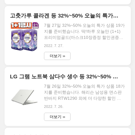
쉬 콜라겐, 2박스(180정) - 5%추가할인 등
30% 할인부터 50% 이하 상품만 준비되어
있으며, 50% 이상 할인 중인 특가 제품들도
고춧가루 콜라겐 등 32%~50% 오늘의 특가 상품 19가지 7월 27일
따로 준비되어 있으니 5090 카테고리에서
확인 바랍니다. 오늘의 특가 16가지 무료배
7월 27일 32%~50% 오늘의 특가 상품 19가
송 MEIISEO 여성용 브로치 사계절공용 사
지를 준비했습니다. 딱!하루 오늘만 (1+1)
치스러운 느낌 심플 셔츠겸용 즉시할인가
프리미엄골드(마스크10장증정 할인권증정)
32% 43,260원 29,100원 무료배송 즉시할
30M*60롤 화장지/휴지, 1세트, 30롤+30롤
2022. 7. 27.
인 쿠폰 자연해답 글루타치온 화이트토마토
(1+1) 외에 더 다양한 할인 제품들을 만나보
먹는 엘라스틴 저분자 어린 피쉬 콜라겐, 2
세요. 이 글에서는 [할인] 일편단심 해풍에
더보기 ››
박스(180..
말린 국내산 태양초 '햇'고춧가루 골드(최상
품질), 1kg, 1개 등 30% 할인부터 50% 이하
상품만 준비되어 있으며, 50% 이상 할인 중
LG 그램 노트북 삼다수 생수 등 32%~50% 오늘의 특가 상품 18가지
인 특가 제품들도 따로 준비되어 있으니
5090 카테고리에서 확인 바랍니다. 오늘의
7월 26일 32%~50% 오늘의 특가 상품 18가
특가 19가지 무료배송 딱!하루 오늘만
지를 준비했습니다. 해리슨 남성용 면스판
(1+1) 프리미엄골드(마스크10장증정 할인
반바지 RTW1290 외에 더 다양한 할인 제
권증정) 30M*60롤 화장지/휴지, 1세트, 30
품들을 만나보세요. 이 글에서는 키스킨세
2022. 7. 26.
롤+30롤 (1+1) 50% 47,800원 23,900원
트 가격할인 이벤트/LG 2021/22년형 그램
4.5 (21,..
노트북케이스 14/15/16/17, 투명 등 30% 할
더보기 ››
인부터 50% 이하 상품만 준비되어 있으며,
50% 이상 할인 중인 특가 제품들도 따로 준
비되어 있으니 5090 카테고리에서 확인 바