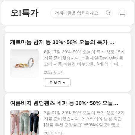
본문 바로가기
오!특가
게르마늄 반지 등 30%~50% 오늘의 특가 상품 15가지 8월 17일
8월 17일 30%~50% 오늘의 특가 상품 15가
지를 준비했습니다. 리얼세일(Realsale) 돌
고래 자동 버블건 비누방울, 8개 외에 더 다
양한 할인 제품들을 만나보세요. 이 글에서
2022. 8. 17.
는 [RichMagic] 2022 Summer Hot Sale
100% 코튼 솔리드 반소매 티셔츠 남성 인
더보기 ››
과 o 넥 기본 티셔츠 남성 클래식 탑스 등
30% 할인부터 50% 이하 상품만 준비되어
있으며, 50% 이상 할인 중인 특가 제품들도
여름바지 밴딩팬츠 네파 등 30%~50% 오늘의 특가 상품 18가지
따로 준비되어 있으니 5090 카테고리에서
확인 바랍니다. 오늘의 특가 15가지 리얼세
7월 31일 30%~50% 오늘의 특가 상품 18가
일(Realsale) 돌고래 자동 버블건 비누방울,
지를 준비했습니다. 에스콰이아 남성 지갑
8개 44% 64,000원 35,200원 4.5 (15) 무료
[선물 추천 포장출고] #50%세일중# 엠보천
배송 조건부 무료배송 [RichMagic] 2022
연소가죽 남성반지갑#선물추천# 반지갑 외
2022. 7. 31.